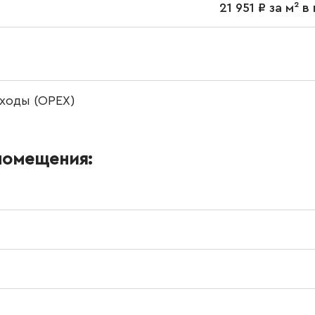
21 951 ₽ за м² 
ходы (OPEX)
помещения: