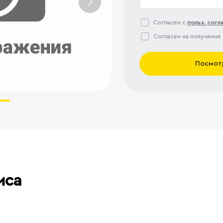
Согласен с
польз. сог
Согласен на получение
Посмот
иса