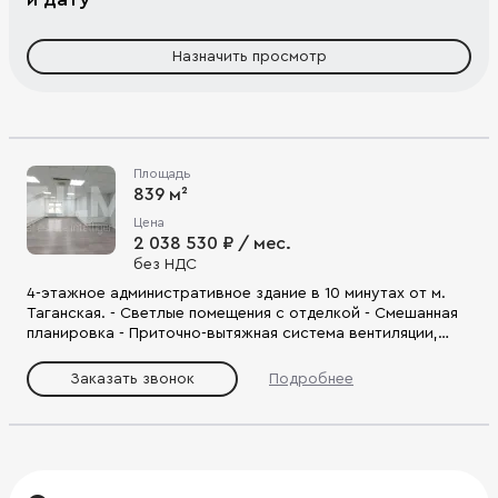
Назначить просмотр
Площадь
839 м²
Цена
2 038 530 ₽ / мес.
без НДС
4-этажное административное здание в 10 минутах от м.
Таганская. - Светлые помещения с отделкой - Смешанная
планировка - Приточно-вытяжная система вентиляции,
сплит-системы, видеонаблюдение, охрана - Удобный
выезд на ул. Николоямская, Садовое кольцо.
Заказать звонок
Подробнее