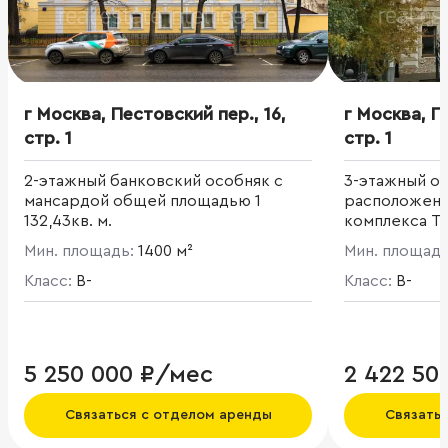
г Москва, Пестовский пер., 16,
г Москва, П
стр. 1
стр. 1
2-этажный банковский особняк с
3-этажный о
мансардой общей площадью 1
расположенн
132,43кв. м.
комплекса Ту
площадь 969 к
Мин. площадь:
1400 м²
Мин. площад
Класс:
B-
Класс:
B-
5 250 000 ₽/мес
2 422 50
Связаться с отделом аренды
Связать