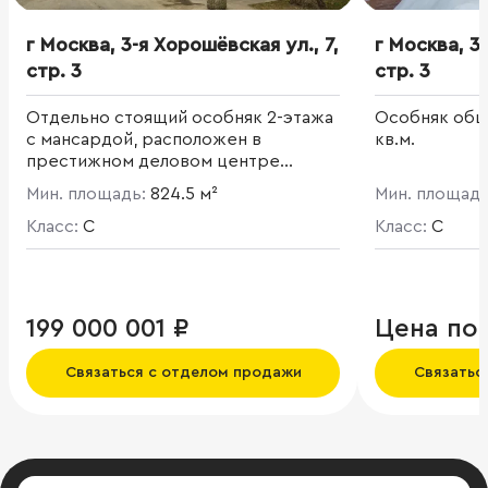
г Москва, 3-я Хорошёвская ул., 7,
г Москва, 3
стр. 3
стр. 3
Отдельно стоящий особняк 2-этажа
Особняк общ
с мансардой, расположен в
кв.м.
престижном деловом центре
Москвы. Общая площадь 824,5 кв. м.
Мин. площадь:
824.5 м²
Мин. площад
Высота - 3.2 м. Мощность 60 кВт.
Класс:
C
Класс:
C
199 000 001 ₽
Цена по
Связаться с отделом продажи
Связатьс