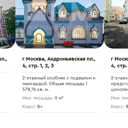
л.,
г Москва, Андроньевская пл.,
г Моск
4, стр. 1, 2, 3
4, стр. 
2-этажный особняк с подвалом и
2-этаж
мансардой. Общая площадь 1
предста
578,76 кв. м.
цоколе
площадь
Мин. площадь:
0 м²
Мин. п
Класс:
B+
Класс: