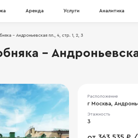
жа
Аренда
Услуги
Аналитика
яка - Андроньевская пл., 4, стр. 1, 2, 3
няка - Андроньевская 
Расположение
г Москва, Андроньев
Этажность
3
от 363 535 ₽ /