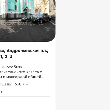
ва, Андроньевская пл.,
1, 2, 3
ный особняк
вительского класса с
м и мансардой общей
ю 1 638,7 кв. м.
лощадь:
1638.7 м²
B+