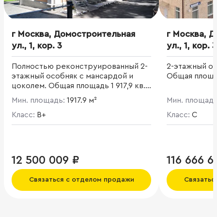
г Москва, Домостроительная
г Москва, 
ул., 1, кор. 3
ул., 1, кор. 3
Полностью реконструированный 2-
2-этажный ос
этажный особняк с мансардой и
Общая площад
цоколем. Общая площадь 1 917,9 кв.
м. 3 VIP зоны. Огороженная,
Мин. площадь:
1917.9 м²
Мин. площад
благоустроенная территория.
Класс:
B+
Класс:
C
12 500 009 ₽
116 666 6
Связаться с отделом продажи
Связатьс