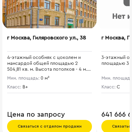
г Москва, Гиляровского ул., 38
г Москва, Г
4-этажный особняк с цоколем и
3-этажный о
мансардой общей площадью 2
площадью 3 2
504,81 кв. м. Высота потолков - 4 м.
Отдельный вход с внутреннего
Мин. площадь:
0 м²
Мин. площад
двора. На 1 этаже расположены
помещения свободного назначения.
Класс:
B+
Класс:
C
Цена по запросу
641 666 
Связаться с отделом продажи
Связатьс