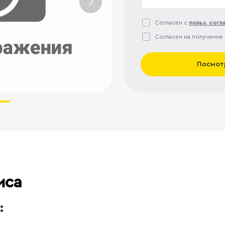
Согласен с
польз. сог
Согласен на получение
Посмот
иса
: