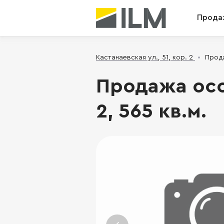
Прода
Кастанаевская ул., 51, кор. 2
Прода
Продажа особ
2, 565 кв.м.