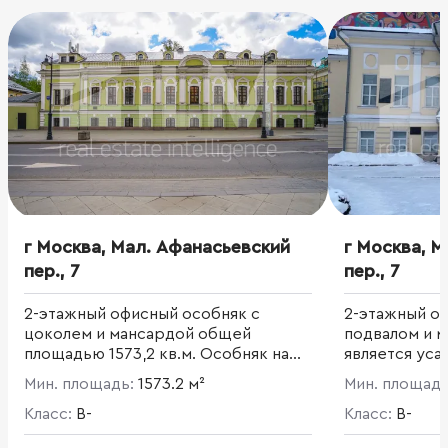
г Москва, Мал. Афанасьевский
г Москва, 
пер., 7
пер., 7
2-этажный офисный особняк с
2-этажный о
цоколем и мансардой общей
подвалом и 
площадью 1573,2 кв.м. Особняк на
является усад
первой линии домов в ЦАО. Объект
Памятник ар
Мин. площадь:
1573.2 м²
Мин. площад
культурного наследия
площадь 960,1
регионального значения. Дом, в
Класс:
B-
Благоустрое
Класс:
B-
котором в 1880-х гг. жил