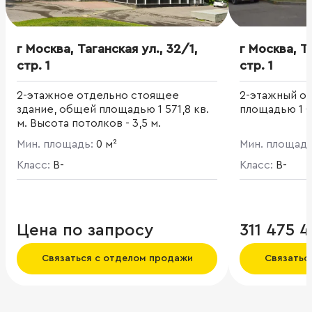
г Москва, Таганская ул., 32/1,
г Москва, Та
стр. 1
стр. 1
2-этажное отдельно стоящее
2-этажный о
здание, общей площадью 1 571,8 кв.
площадью 1 00
м. Высота потолков - 3,5 м.
Мин. площадь:
0 м²
Мин. площад
Класс:
B-
Класс:
B-
Цена по запросу
311 475 
Связаться с отделом продажи
Связатьс