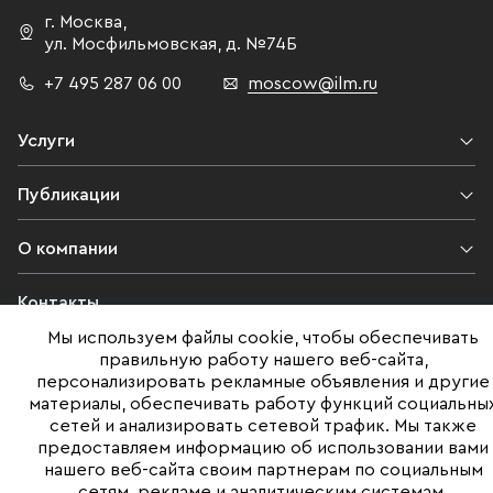
г. Москва
,
ул. Мосфильмовская,
д. №74Б
+7 495 287 06 00
moscow@ilm.ru
Услуги
Публикации
О компании
Контакты
Мы используем файлы cookie, чтобы обеспечивать
Юридическая информация
правильную работу нашего веб-сайта,
персонализировать рекламные объявления и другие
материалы, обеспечивать работу функций социальны
сетей и анализировать сетевой трафик. Мы также
©ILM 2009-2026. Все права защищены
предоставляем информацию об использовании вами
нашего веб-сайта своим партнерам по социальным
Представленная на сайте информация, в т.ч. стоимости объектов,
сетям, рекламе и аналитическим системам.
носит информационный характер