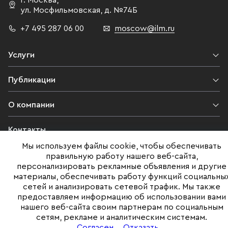
г. Москва
,
ул. Мосфильмовская,
д. №74Б
+7 495 287 06 00
moscow@ilm.ru
Услуги
Публикации
О компании
Контакты
Мы используем файлы cookie, чтобы обеспечивать
Юридическая информация
правильную работу нашего веб-сайта,
персонализировать рекламные объявления и другие
материалы, обеспечивать работу функций социальны
сетей и анализировать сетевой трафик. Мы также
©ILM 2009-2026. Все права защищены
предоставляем информацию об использовании вами
нашего веб-сайта своим партнерам по социальным
Представленная на сайте информация, в т.ч. стоимости объектов,
сетям, рекламе и аналитическим системам.
носит информационный характер
и не является публичной офертой. Условия продажи объекта могут
Согласен
Отказать