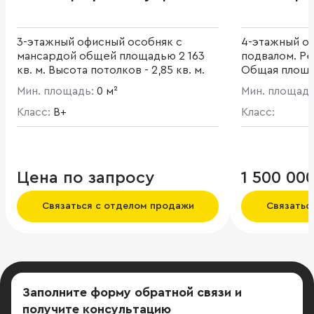
3-этажный офисный особняк с
4-этажный о
мансардой общей площадью 2 163
подвалом. Ре
кв. м. Высота потолков - 2,85 кв. м.
Общая площад
потолков - 4
Мин. площадь:
0 м²
Мин. площад
использовани
Класс:
B+
номеров. ЗУ 
Класс:
аренды ЗУ до
Цена по запросу
1 500 00
Связаться с отделом продажи
Связатьс
Заполните форму обратной связи
и
получите консультацию