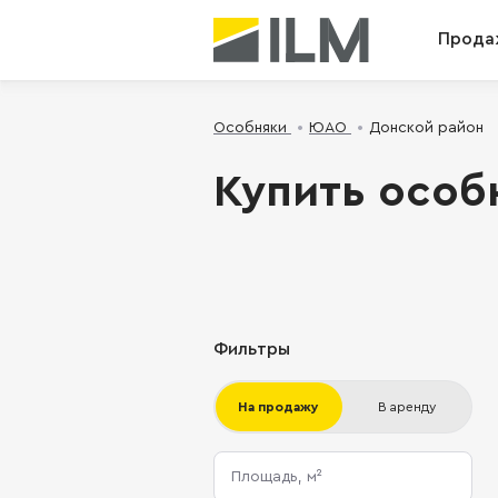
Прода
Особняки
ЮАО
Донской район
Купить особ
Фильтры
На продажу
В аренду
Площадь, м²