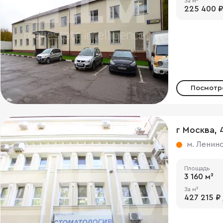
За м²
225 400 ₽
Посмотре
м. Ленин
Площадь
3 160 м²
За м²
427 215 ₽ 