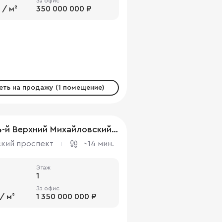
За офис
 / м²
350 000 000 ₽
ть на продажу (1 помещение)
г Москва, 4-й Верхний Михайловский проезд, д 10 к 6
ский проспект
~14 мин.
Этаж
1
За офис
/ м²
1 350 000 000 ₽