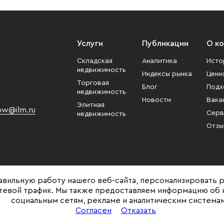
Услуги
Публикации
О к
Складская
Аналитика
Исто
недвижимость
Индексы рынка
Ценн
Торговая
Блог
Подх
недвижимость
Новости
Вака
Элитная
w@ilm.ru
Серв
недвижимость
Отзы
авильную работу нашего веб-сайта, персонализировать 
етевой трафик. Мы также предоставляем информацию об 
социальным сетям, рекламе и аналитическим системам
Представленная на сайте информация, в т.ч. стоимости объектов, носит ин
Согласен
Отказать
и не является публичной офертой. Условия продажи объекта могут быть и