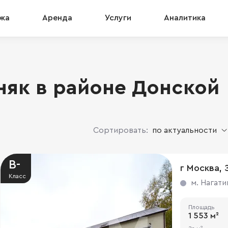
жа
Аренда
Услуги
Аналитика
няк в районе Донской
Сортировать:
по актуальности
B-
Класс
м. Нагати
Площадь
1 553 м²