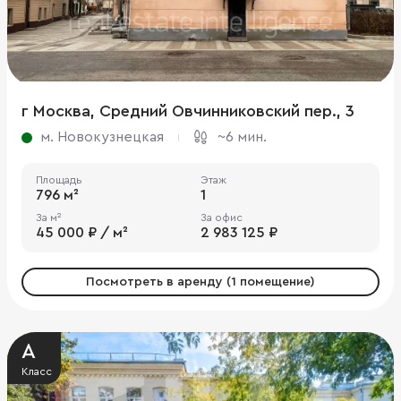
г Москва, Средний Овчинниковский пер., 3
м. Новокузнецкая
~6 мин.
Площадь
Этаж
796 м²
1
За м²
За офис
45 000 ₽ / м²
2 983 125 ₽
Посмотреть в аренду (1 помещение)
A
Класс