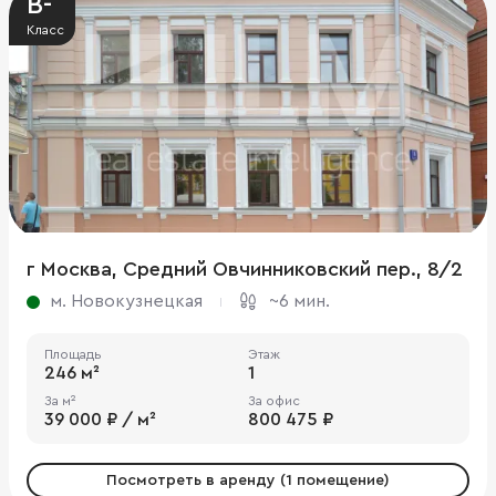
B-
Класс
г Москва, Средний Овчинниковский пер., 8/2
м. Новокузнецкая
~6 мин.
Площадь
Этаж
246 м²
1
За м²
За офис
39 000 ₽ / м²
800 475 ₽
Посмотреть в аренду (1 помещение)