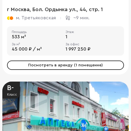
г Москва, Бол. Ордынка ул., 44, стр. 1
м. Третьяковская
~9 мин.
Площадь
Этаж
533 м²
1
За м²
За офис
45 000 ₽ / м²
1 997 250 ₽
Посмотреть в аренду (1 помещение)
B-
Класс