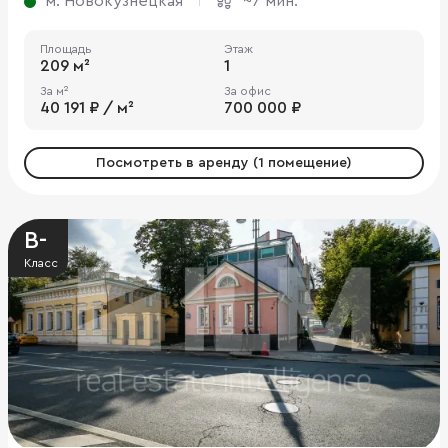
м. Новокузнецкая
~7 мин.
Площадь
Этаж
209 м²
1
За м²
За офис
40 191 ₽ / м²
700 000 ₽
Посмотреть в аренду (1 помещение)
B-
Класс