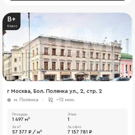
B+
Класс
г Москва, Бол. Полянка ул., 2, стр. 2
м. Полянка
~12 мин.
Площадь
Этаж
1 497 м²
1
За м²
За офис
57 377 ₽ / м²
7 157 781 ₽