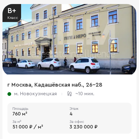
B+
Класс
г Москва, Кадашёвская наб., 26-28
м. Новокузнецкая
~10 мин.
Площадь
Этаж
760 м²
4
За м²
За офис
51 000 ₽ / м²
3 230 000 ₽