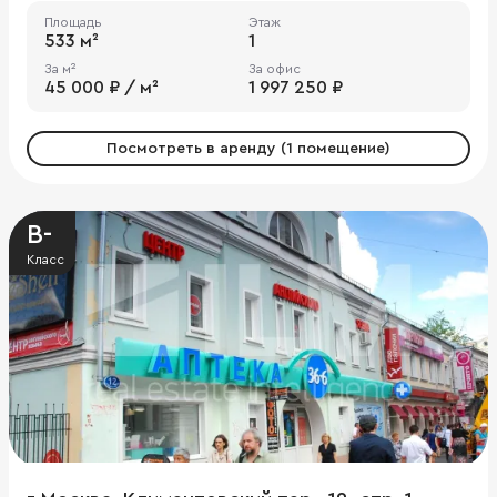
Площадь
Этаж
533 м²
1
За м²
За офис
45 000 ₽ / м²
1 997 250 ₽
Посмотреть в аренду (1 помещение)
B-
Класс