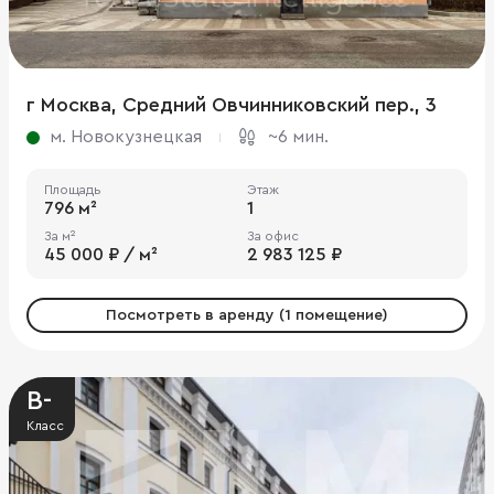
г Москва, Средний Овчинниковский пер., 3
м. Новокузнецкая
~6 мин.
Площадь
Этаж
796 м²
1
За м²
За офис
45 000 ₽ / м²
2 983 125 ₽
Посмотреть в аренду (1 помещение)
B-
Класс