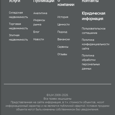
О
Услуги
Публикации
Контакты
компании
Складская
Юридическая
Аналитика
недвижимость
История
информация
Индексы
Торговая
рынка
Ценности
недвижимость
Пользовательское
Блог
Подход
соглашение
Элитная
Новости
Вакансии
недвижимость
Политика
конфиденциальности
Сервисы
сайта
Отзывы
Политика
обработки
персональных
данных
©ILM 2009-2026.
Все права защищены
Представленная на сайте информация, в т.ч. стоимости объектов, носит
информационный характер и не является публичной офертой. Условия продажи
объекта могут быть изменены собственником без уведомления.