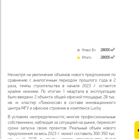
Класс Б+
28000 м²
Итого
28000 м²
Несмотря на увеличение объемов нового предложения по
сравнению с аналогичным периодом прошлого года в 2
раза, темпы строительства в начале 2023 г. остаются
крайне низкими. По итогам 1 квартала в эксплуатацию
было введено 2 объекта общей офисной площадью 28 тыс.
кв. м: кластер «Ломоносов» в составе инновационного
центра МГУ и офисное строение в комплексе Lucky.
В условиях неопределенности, многие профессиональные
собственники, наблюдая за ситуацией на рынке, переносят
сроки запуска своих проектов. Реальный объем нового
предложения за весь 2023 г. может составить 300-350 тыс.
кв. м. К 2025 г. темпы нового строительства будут