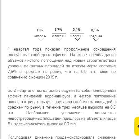
9,7%
5,1%
11%
8,1%
Класс А
Класс Б+
Класс Б-
Среднее
1 квартал года показал продолжение сокращения
количества свободных офисов. На фоне преобладания
объемов чистого поглощения над новым строительством
уровень вакантных площадей по итогам марта составил
7,6% в среднем по рынку, что на 0,6 п.п. ниже по
сравнению с концом 2019 г.
Во 2 квартале, когда рынок ощутил на себе полноценный
эффект пандемии коронавируса, и чистое поглощение
вошло в отрицательную зону, доля свободных площадей в
среднем по рынку в течение трех месяцев выросла на 0,5
п.п. Наибольшее увеличение количества
невостребованных площадей пришлось на объекты класса
Б+, здесь показатель вырос на 0,7 п.п.
Полугодовая динамика продемонстрировала снижение