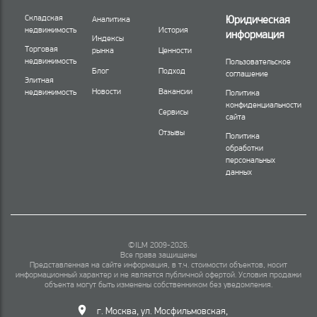
Складская
Юридическая
Аналитика
недвижимость
История
информация
Индексы
Торговая
рынка
Ценности
недвижимость
Пользовательское
Блог
Подход
соглашение
Элитная
Новости
Вакансии
недвижимость
Политика
конфиденциальности
Сервисы
сайта
Отзывы
Политика
обработки
персональных
данных
©ILM 2009-2026.
Все права защищены
Представленная на сайте информация, в т.ч. стоимости объектов, носит
информационный характер и не является публичной офертой. Условия продажи
объекта могут быть изменены собственником без уведомления.
г. Москва
,
ул. Мосфильмовская,