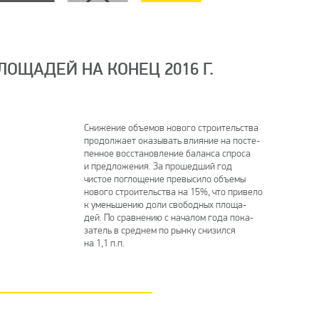
ОЩАДЕЙ НА КОНЕЦ 2016 Г.
Снижение объемов нового строительства
продолжает оказывать влияние на посте-
пенное восстановление баланса спроса
и предложения. За прошедший год
чистое поглощение превысило объемы
нового строительства на 15%, что привело
к уменьшению доли свободных площа-
дей. По сравнению с началом года пока-
затель в среднем по рынку снизился
на 1,1 п.п.