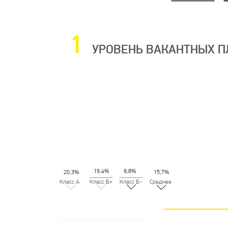
1
УРОВЕНЬ ВАКАНТНЫХ ПЛ
19,4%
9,8%
20,3%
15,7%
Класс А
Класс Б+
Класс Б-
Среднее