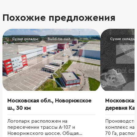
Похожие предложения
Сухие склады
Build-to-suit
Сухие склады
Московская обл., Новорижское
Московская 
ш., 30 км
деревня Ка
Логопарк расположен на
Производств
пересечении трассы А-107 и
комплекс находящий
Новорижского шоссе. Общая
70 Га, распо