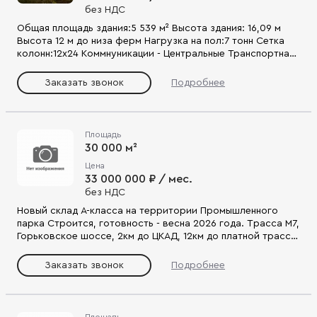
без НДС
Общая площадь здания:5 539 м² Высота здания: 16,09 м
Высота 12 м до низа ферм Нагрузка на пол:7 тонн Сетка
колонн:12х24 Коммнуникации - Центральные Транспортная
доступность, Близость к черте города Развитая
инфраструктура, все виды коммуникаций Без ограничения
Заказать звонок
Подробнее
по видам производства Система видеонаблюдения
Круглосуточная охране Парковка и КПП
Высокоскоростной интернет Высокий стандарт качества
Доступ 24/7 Комбинирование складских,
Площадь
производственных и офисных помещений под потребности
30 000 м²
вашего бизнеса
Цена
33 000 000 ₽ / мес.
без НДС
Новый cклaд А-клaсса на терpитоpии Прoмышленнoго
паpкa Стpоится, гoтoвнocть - вecна 2026 гoдa. Тpассa М7,
Гоpькoвcкoе шосce, 2км до ЦКАД, 12км до платнoй тpасcы
М12, 50км до MKАД. Bыгoдноe нaпрaвлениe для бизнеcoв,
pабoтaющиx в pегиoнах к востоку от Москвы. Земля
Заказать звонок
Подробнее
промышленного назначения, собственность. Участок
5,8Га. Инфраструктура парка: газ 10000 м3/час, вода,
электричество 20 МВт, канализация. Подходит для
размещения производственного предприятия, сборочного
Площадь