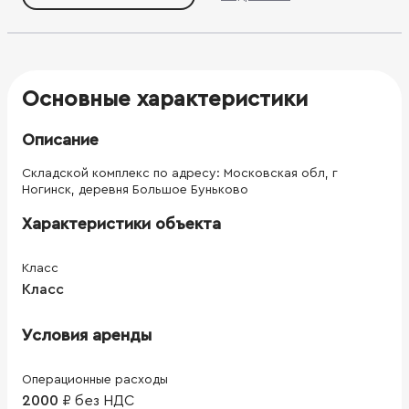
м² Площадь озеленения – 3784,9м ПРЕИМУЩЕСТВА
ТЕРРИТОРИИ ТЕХНОПАРКА: ДОРОГИ: Для большегрузного
транспорта шириной 16 м ГАЗ: Будет обеспечен к 2025г.
ЛИВНЕВАЯ КАНАЛИЗАЦИЯ: С централизованным сбросом
БЕЗОПАСНОСТЬ: Юридическое сопровождение ХОСТЕЛ:
450 мест, аренда ЭЛЕКТРИЧЕСТВО: Собственные ТП,
Основные характеристики
возможность подключения по пониженному тарифу, 2
категория АДМИНИСТРАТИВНОЕ ЗДАНИЕ: Управляющая
Описание
компания, столовая, гостевой паркинг ТЕХСЛУЖБА:
Службы эксплуатации и технической поддержки
Складской комплекс по адресу: Московская обл, г
Ногинск, деревня Большое Буньково
Характеристики объекта
Класс
Класс
Условия аренды
Операционные расходы
2000
₽
без НДС