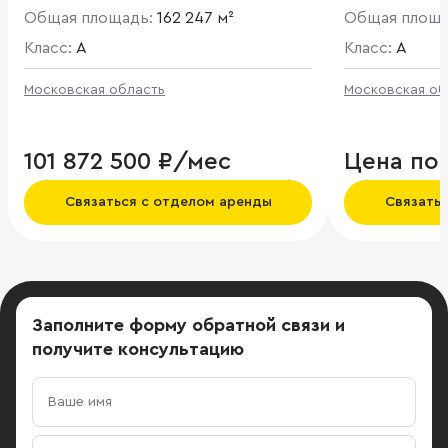
площадь земельного участка 107 га.
Московская о
Общая площадь:
162 247 м²
Общая площ
Общая площадь проекта 450 000
Богордский 
кв.м.
Класс:
A
деревня Каш
Класс:
A
Московская область
Московская об
101 872 500 ₽/мес
Цена по
Связаться с отделом аренды
Связать
Заполните форму обратной связи
и
получите консультацию