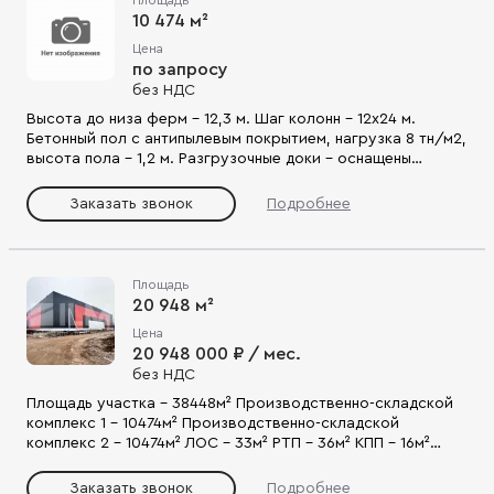
цеха, склада. Оптимален для малого и среднего бизнеса,
10 474 м²
инвестиций в логистику и хранение.
Цена
по запросу
без НДС
Высота до низа ферм – 12,3 м. Шаг колонн – 12х24 м.
Бетонный пол с антипылевым покрытием, нагрузка 8 тн/м2,
высота пола – 1,2 м. Разгрузочные доки – оснащены
уравнительными платформами и герметизаторами
проемов) Предусмотрена возможность устройства
Заказать звонок
Подробнее
антресоли – 12 м ширина над разгрузочными доками.
Высота дебаркадера – 1,2м . Доки оснащены
уравнительными платформами и герметизаторами
проемов Дополнительно предусмотрены ворота с
Площадь
пандусом для заезда внутрь здания. В складской зоне
20 948 м²
предусмотрены системы отопления, пожарной
Цена
сигнализации, дымоудаления и автоматического водяного
20 948 000 ₽ / мес.
пожаротущшения.
без НДС
Площадь участка – 38448м² Производственно-складской
комплекс 1 – 10474м² Производственно-складской
комплекс 2 – 10474м² ЛОС – 33м² РТП – 36м² КПП – 16м²
Водосброс – 15м² Котельная – 54м² Газгольдер – 97,5м²
Площадь проездов/площадок (асфальтобетон) – 13478,6
Заказать звонок
Подробнее