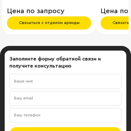
земельного участка 87 005 кв.м .
Цена по запросу
Цена по
Связаться с отделом аренды
Связать
Заполните форму обратной связи
и
получите консультацию