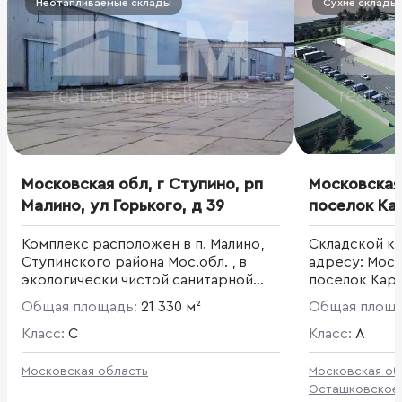
Неотапливаемые склады
Сухие склады
Московская обл, г Ступино, рп
Московская
Малино, ул Горького, д 39
поселок Ка
Комплекс расположен в п. Малино,
Складской к
Ступинского района Мос.обл. , в
адресу: Московская обл, г Мытищи,
экологически чистой санитарной
поселок Кар
зоне лесного массива , и
Общая площадь:
21 330 м²
Общая площ
представляет здания из 9-ти
складских помещений , полезной
Класс:
C
Класс:
A
площадью хранения 23 445 кв.м и
открытыми площадками площадью
Московская область
Московская об
50400 кв.м . Общая территория
Осташковское