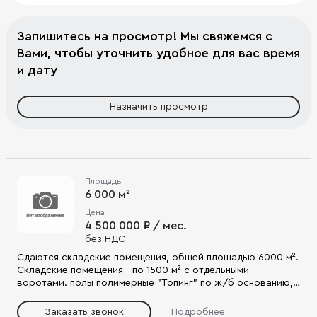
Запишитесь на просмотр! Мы свяжемся с
Вами, чтобы уточнить удобное для вас время
и дату
Назначить просмотр
Площадь
6 000 м²
Цена
4 500 000 ₽ / мес.
без НДС
Сдаются складские помещения, общей площадью 6000 м².
Складские помещения - по 1500 м² с отдельными
воротами. полы полимерные "Топинг" по ж/б основанию,
нагрузка до 5 т/м² центральное отопление тепловые
завесы на въездных воротах приточно-вытяжная
Заказать звонок
Подробнее