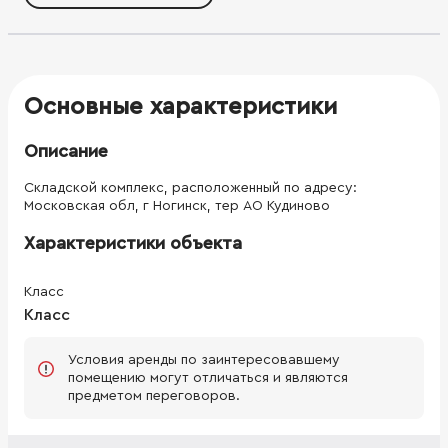
вентиляция промышленное кондиционирование склада
система пожарной сигнализации и порошкового
пожаротушения холодное/горячее водоснабжение
видеонаблюдение высота потолков 8,5 м в наличии
складские помещения с установленными стеллажами и
без Большая асфальтированная площадка - до 2000 м²
Основные характеристики
Охрана круглосуточная, видеонаблюдение Въезд на
территорию бесплатно
Описание
Складской комплекс, расположенный по адресу:
Московская обл, г Ногинск, тер АО Кудиново
Характеристики объекта
Класс
Класс
Условия аренды по заинтересовавшему
помещению могут отличаться и являются
предметом переговоров.