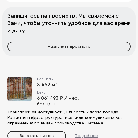
Запишитесь на просмотр! Мы свяжемся с
Вами, чтобы уточнить удобное для вас время
и дату
Назначить просмотр
Площадь
8 452 м²
Цена
6 061 493 ₽ / мес.
без НДС
Транспортная доступность, Близость к черте города
Развитая инфраструктура, все виды коммуникаций Без
ограничения по видам производства Система
видеонаблюдения Круглосуточная охране Парковка и КПП
Высокоскоростной интернет Высокий стандарт качества
Заказать звонок
Подробнее