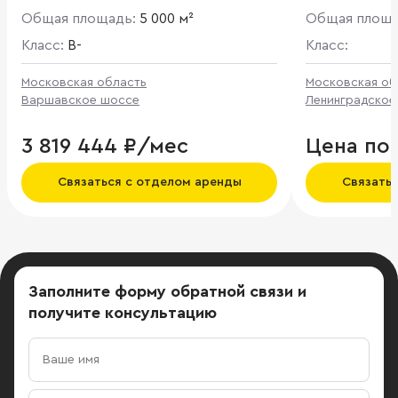
Общая площадь:
5 000 м²
Общая площ
Класс:
B-
Класс:
Московская область
Московская об
Варшавское шоссе
Ленинградское
3 819 444 ₽/мес
Цена по
Связаться с отделом аренды
Связать
Заполните форму обратной связи
и
получите консультацию