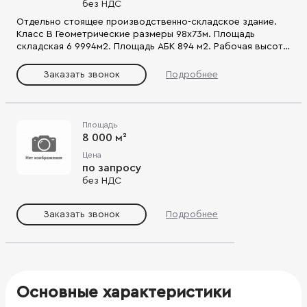
без НДС
Отдельно стоящее производственно-складское здание.
Класс В Геометрические размеры 98х73м. Площадь
складская 6 9994м2. Площадь АБК 894 м2. Рабочая высота
8,5м. Колонны железобетонные с шагом 24х18м. Нагрузка
на полы в складской зоне 6 т/м2. Полы бетонные с
Заказать звонок
Подробнее
обеспыленным покрытием. Приточно-вытяжная вентиляция
Пожарная сигнализация. Спринклерная система
пожаротушения. Водоснабжение. Отопление.
Электричество 500 кВт 8 доков под углом 45гр. Перед
Площадь
зданием асфальтированная площадка. Территория
8 000 м²
огражденная. МКАД - 38км ЦКАД А113 - 14км Бетонка А107 -
Цена
5км
по запросу
без НДС
Заказать звонок
Подробнее
Основные характеристики