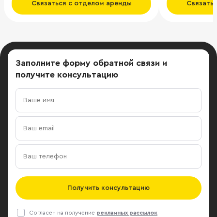
Связаться с отделом аренды
Связать
Заполните форму обратной связи
и
получите консультацию
Получить консультацию
Согласен на получение
рекламных рассылок