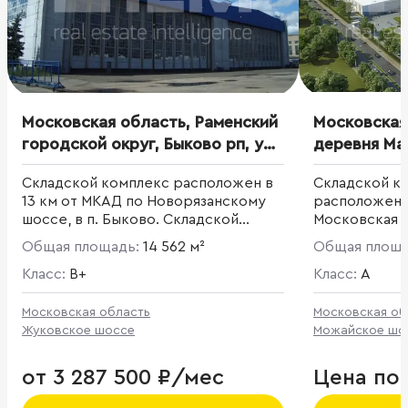
Московская область, Раменский
Московская
городской округ, Быково рп, ул.
деревня Ма
Аэропортовская, 14к24
Высокие Ж
Cкладской комплекс расположен в
Складской к
13 км от МКАД по Новорязанскому
расположенн
шоссе, в п. Быково. Складской
Московская о
комплекс состоит из нескольких
деревня Мал
Общая площадь:
14 562 м²
Общая площ
корпусов,
Класс:
B+
Класс:
A
Московская область
Московская об
Жуковское шоссе
Можайское шо
от 3 287 500 ₽/мес
Цена по