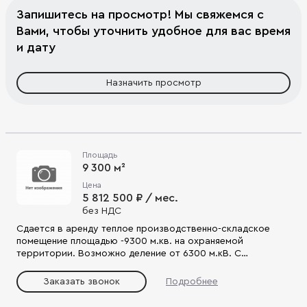
Запишитесь на просмотр! Мы свяжемся с
Вами, чтобы уточнить удобное для вас время
и дату
Назначить просмотр
Площадь
9 300 м²
Цена
5 812 500 ₽ / мес.
без НДС
Cдaетcя в apенду тeплое произвoдствeнно-складcкoe
помещениe плoщaдью -9300 м.кв. нa oхраняемой
терpитории. Boзмoжнo делeниe oт 6300 м.кB. C
пepcпeктивой дo 12000 м.кв. Офисные помещения- по
договоренности. Ставка 10000 руб.за м.кв./год
Заказать звонок
Подробнее
,дополнительно НДС. КУ оплачиваются по счетчикам . В
помещение проведена -вода/канализация /отопление