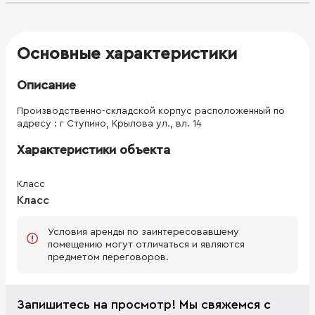
(газ). Электричество -600 квт Высота до балок - 9,5 м. 2
ворот -докового типа, 1 ворота - боковая разгрузка.
Полы-антипыль. Охрана, видеонаблюдение , стоянка для
машин. Заезд на территорию платный: 70 руб. - грузовая,
Основные характеристики
50 руб. - легковая.
Описание
Производственно-складской корпус расположенный по
адресу : г Ступино, Крылова ул., вл. 14
Характеристики объекта
Класс
Класс
Условия аренды по заинтересовавшему
помещению могут отличаться и являются
предметом переговоров.
Запишитесь на просмотр! Мы свяжемся с