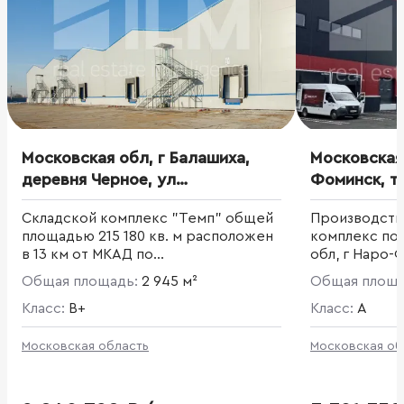
Московская обл, г Балашиха,
Московская 
деревня Черное, ул
Фоминск, т
Чернореченская, д 172
ТрансНефте
Складской комплекс "Темп" общей
Производств
площадью 215 180 кв. м расположен
комплекс по 
в 13 км от МКАД по
обл, г Наро-
Новосовихинскому шоссе, в
Свитино
Общая площадь:
2 945 м²
Общая площ
Балашихинском районе, д.Черное.
Класс:
B+
Класс:
A
Московская область
Московская об