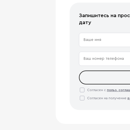
Запишитесь на прос
дату
Согласен с
польз. согл
Согласен на получение
р