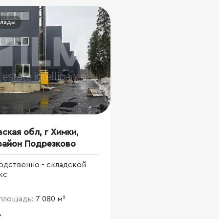
клады
ская обл, г Химки,
район Подрезково
одственно - складской
кс
площадь:
7 080 м²
A