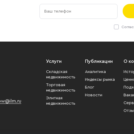
Соглас
Услуги
Публикации
О к
Складская
Аналитика
Исто
недвижимость
Индексы рынка
Ценн
Торговая
Блог
Подх
недвижимость
Новости
Вака
Элитная
w@ilm.ru
Серв
недвижимость
Отзы