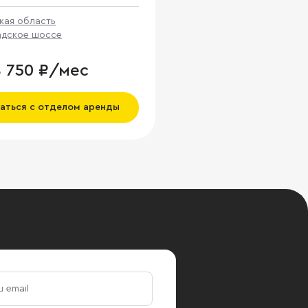
кая область
адское шоссе
8 750 ₽/мес
аться с отделом аренды