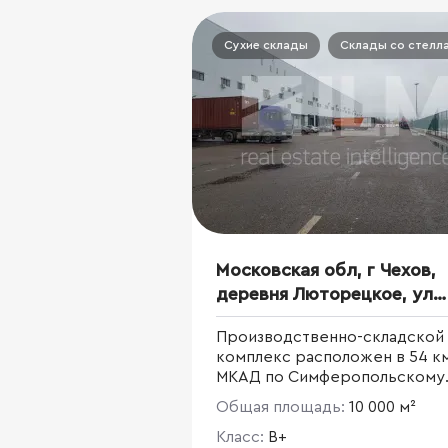
Сухие склады
Склады со стелл
Московская обл, г Чехов,
деревня Люторецкое, ул
Производственная, д 3
Производственно-складской
комплекс расположен в 54 к
МКАД по Симферопольскому
шоссе, в Чеховском районе
Общая площадь:
10 000 м²
Московской области, в пром
Баранцевское. Общая площа
Класс:
B+