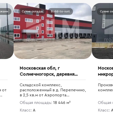
ажами
Производство
Сухие склады
Железнодорожная ветка
Build-to-suit
Сухие с
Московская обл, г
Москов
Солнечногорск, деревня
микро
Перепечино, ул
Складской комплекс,
Произв
Придорожная, д 12
м от
расположенный в д. Перепечино,
компле
в 2,5 кв.м от Аэропорта
Шереметьево
Общая площадь:
18 446 м²
Общая 
зоне
дь
Класс:
A
Класс: