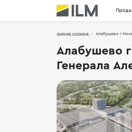
Прода
Аренда складов
Алабушево г Москв
Алабушево г 
Генерала Але