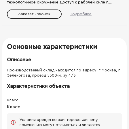
технологичное окружение Доступ к рабочей силе г.
Зеленоград Первая линия Фирсановского шоссе Близость
аэропорта Шереметьево Удобная логистика с
Заказать звонок
Подробнее
Ленинградским деловым коридором Транспортная
доступность, Близость к черте города Развитая
инфраструктура, все виды коммуникаций Без ограничения
по видам производства Система видеонаблюдения
Круглосуточная охране Парковка и КПП
Высокоскоростной интернет Высокий стандарт качества
Основные характеристики
Доступ 24/7 Комбинирование складских,
производственных и офисных помещений под потребности
Описание
вашего бизнеса
Производственый склад находится по адресу: г Москва, г
Зеленоград, проезд 5500-й, зу 4/3
Характеристики объекта
Класс
Класс
Условия аренды по заинтересовавшему
помещению могут отличаться и являются