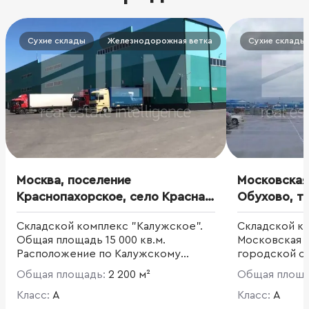
Сухие склады
Железнодорожная ветка
Сухие склады
Москва, поселение
Московская 
Краснопахорское, село Красная
Обухово, те
Пахра, улица 2-й проезд Мира,
Складской комплекс "Калужское".
Складской ко
43
Общая площадь 15 000 кв.м.
Московская 
Расположение по Калужскому
городской ок
шоссе 25 км от МКАД.
Обухово-Па
Общая площадь:
2 200 м²
Общая площ
Класс:
A
Класс:
A