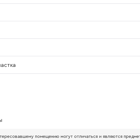
частка
ы
нтересовавшему помещению могут отличаться и являются предме