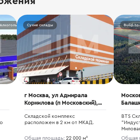
ожения
Алкогольные склады
Сухие склады
Build-to-
г Москва, ул Адмирала
Москов
Корнилова (п Московский),
Балаши
влд 10
Индус
Складской комплекс
BTS Ск
“Мило
по
расположен в 2 км от МКАД.
"Индус
Милован
Московс
Общая площадь:
22 000 м²
Общая 