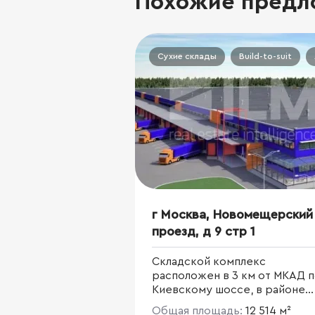
Похожие предл
Сухие склады
Build-to-suit
г Москва, Новомещерский
проезд, д 9 стр 1
Складской комплекс
расположен в 3 км от МКАД 
Киевскому шоссе, в районе
Солнцево Западного
Общая площадь:
12 514 м²