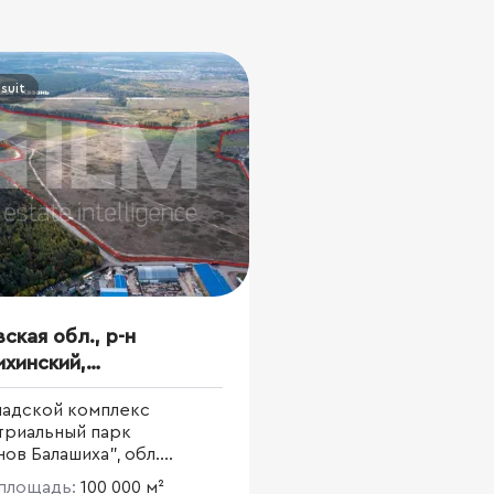
suit
ская обл., р-н
хинский,
триальный парк
ладской комплекс
ванов Балашиха”
триальный парк
ов Балашиха", обл.
кая, р-н Балашихинский
площадь:
100 000 м²