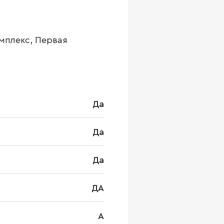
омплекс, Первая
Да
Да
Да
ДА
A