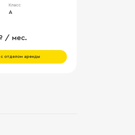
Класс
A
₽ / мес.
 с отделом аренды