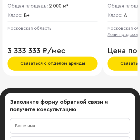
адресу: г Москва, Рябиновая ул., 44 и
Общая площадь:
2 000 м²
Общая площ
имеет удобный доступ к
Мичуринскому проспекту.
Класс:
B+
Класс:
A
расстояние до МКАД составляет
менее 1 км.
Московская область
Московская об
Ленинградское
3 333 333 ₽/мес
Цена по
Связаться с отделом аренды
Связать
Заполните форму обратной связи
и
получите консультацию