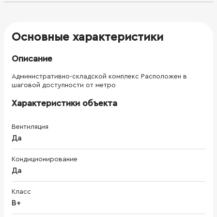
охране Парковка и КПП Высокоскоростной интернет
Высокий стандарт качества Доступ 24/7 Комбинирование
складских, производственных и офисных помещений под
потребности вашего бизнеса
Основные характеристики
Описание
Административно-складской комплекс Расположен в
шаговой доступности от метро
Характеристики объекта
Вентиляция
Да
Кондиционирование
Да
Класс
B+