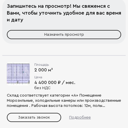
Запишитесь на просмотр! Мы свяжемся с
Вами, чтобы уточнить удобное для вас время
и дату
Назначить просмотр
Площадь
2 000 м²
Цена
4 400 000 ₽ / мес.
без НДС
Склад соответствует категории «А» Помещение
Морозильные, холодильные камеры или производственные
помещения . Рабочая высота потолков: 12м, полы
антипыль, доковые ворота. Транспортная доступность,
Близость к черте города Развитая инфраструктура, все
Заказать звонок
Подробнее
виды коммуникаций Без ограничения по видам
производства Система видеонаблюдения Круглосуточная