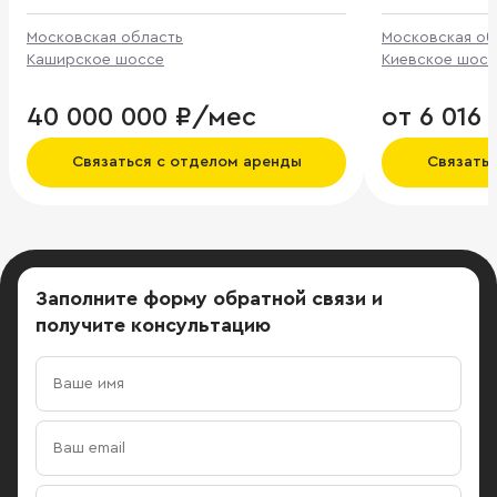
Московская область
Московская об
Каширское шоссе
Киевское шосс
40 000 000 ₽/мес
от 6 016
Связаться с отделом аренды
Связать
Заполните форму обратной связи
и
получите консультацию