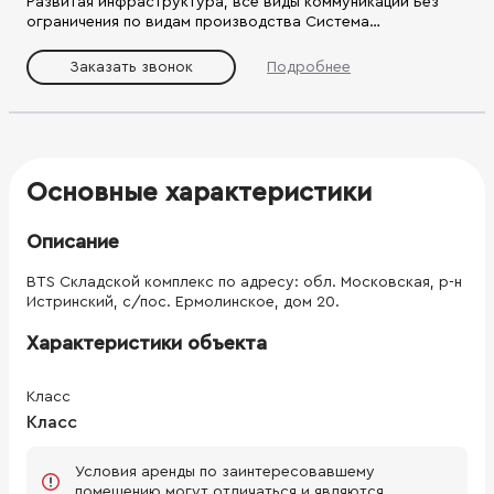
Развитая инфраструктура, все виды коммуникаций Без
ограничения по видам производства Система
видеонаблюдения Круглосуточная охране Парковка и КПП
Высокоскоростной интернет Высокий стандарт качества
Заказать звонок
Подробнее
Доступ 24/7 Комбинирование складских,
производственных и офисных помещений под потребности
вашего бизнеса
Основные характеристики
Описание
BTS Складской комплекс по адресу: обл. Московская, р-н
Истринский, с/пос. Ермолинское, дом 20.
Характеристики объекта
Класс
Класс
Условия аренды по заинтересовавшему
помещению могут отличаться и являются