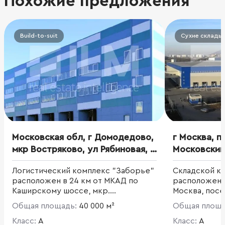
Похожие предложения
Build-to-suit
Сухие склады
Московская обл, г Домодедово,
г Москва, п
мкр Востряково, ул Рябиновая, д
Московский
10
Саларьево, 
Логистический комплекс "Заборье"
Складской к
расположен в 24 км от МКАД по
расположенны
Каширскому шоссе, мкр.
Москва, пос
Востряково.
деревня Сала
Общая площадь:
40 000 м²
Общая площ
Класс:
A
Класс:
A