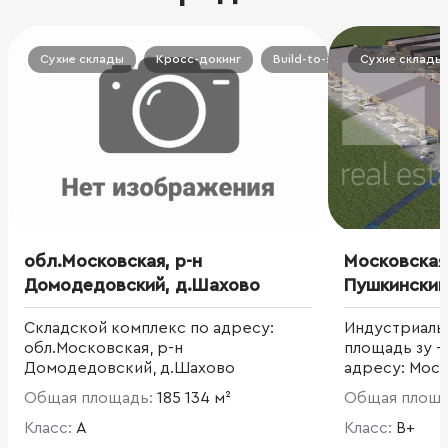
Сухие склады
Кросс-докинг
Build-to-suit
Сухие склады
Производс
обл.Московская, р-н
Московская
Домодедовский, д.Шахово
Складской комплекс по адресу:
Индустриаль
обл.Московская, р-н
площадь зу – 
Домодедовский, д.Шахово
адресу: Моск
Общая площадь:
185 134 м²
Общая площ
Класс:
A
Класс:
B+