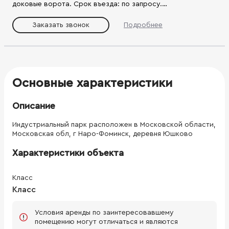
доковые ворота. Срок въезда: по запросу.
Круглосуточный режим работы, огороженная и
охраняемая территория. Коммерческие условия:
Заказать звонок
Подробнее
Основные характеристики
Описание
Индустриальный парк расположен в Московской области,
Московская обл, г Наро-Фоминск, деревня Юшково
Характеристики объекта
Класс
Класс
Условия аренды по заинтересовавшему
помещению могут отличаться и являются