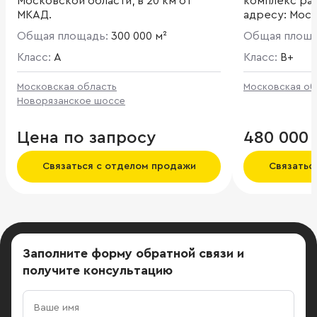
Московской области, в 20 км от
комплекс ра
МКАД.
адресу: Моск
Петровский,
Общая площадь:
300 000 м²
Общая площ
Класс:
A
Класс:
B+
Московская область
Московская об
Новорязанское шоссе
Цена по запросу
480 000 
Связаться с отделом продажи
Связатьс
Заполните форму обратной связи
и
получите консультацию