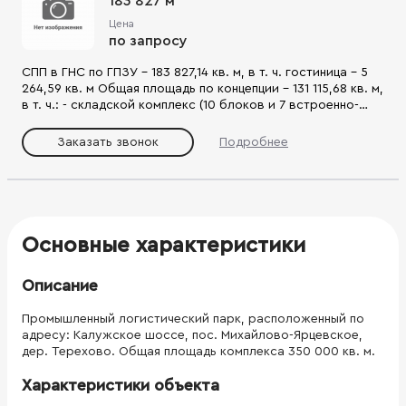
183 827 м²
Цена
по запросу
СПП в ГНС по ГПЗУ – 183 827,14 кв. м, в т. ч. гостиница – 5
264,59 кв. м Общая площадь по концепции – 131 115,68 кв. м,
в т. ч.: - складской комплекс (10 блоков и 7 встроенно-
пристроенных АБК) – 126 369,59 кв. м - гостиница (хостел) –
3 733,29 кв. м Количество машиномест: - машиноместа
Заказать звонок
Подробнее
грузового транспорта – 62 м/м - машиноместа легкового
транспорта (в т. ч. места для МГН) – 354 (11) м/м
Высотность по концепции – 17,95 м (1-3 этажа)
Сопутствующая инфраструктура: два КПП, три ТП, вкл.
распределительную, насосная станция пожаротушения,
водозаборный узел и котельная
Основные характеристики
Описание
Промышленный логистический парк, расположенный по
адресу: Калужское шоссе, пос. Михайлово-Ярцевское,
дер. Терехово. Общая площадь комплекса 350 000 кв. м.
Характеристики объекта