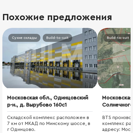
Похожие предложения
Сухие склады
Build-to-suit
Build-to-suit
Московская обл., Одинцовский
Московская 
р-н., д. Вырубово 160с1
Солнечного
Стародаль
Складской комплекс расположен в
BTS произво
7 км от МКАД по Минскому шоссе, в
комплекс ра
г Одинцово.
адресу: Моск