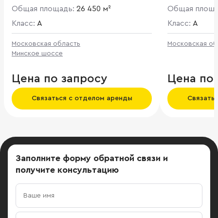
Солнечногор
Общая площадь:
26 450 м²
Общая площ
Стародальня
Класс:
A
Класс:
A
Московская область
Московская об
Минское шоссе
Цена по запросу
Цена по
Связаться с отделом аренды
Связать
Заполните форму обратной связи
и
получите консультацию