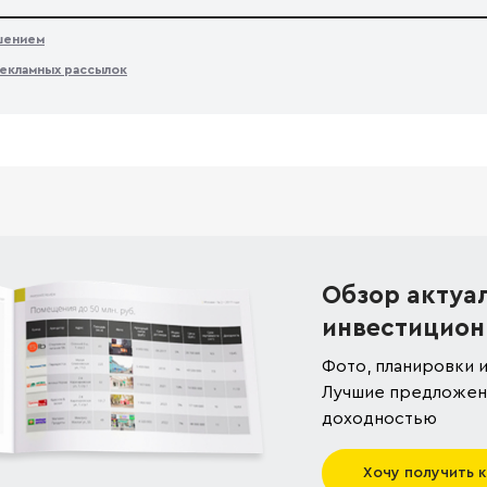
ашением
екламных рассылок
Обзор актуа
инвестицион
Фото, планировки и
Лучшие предложени
доходностью
Хочу получить 