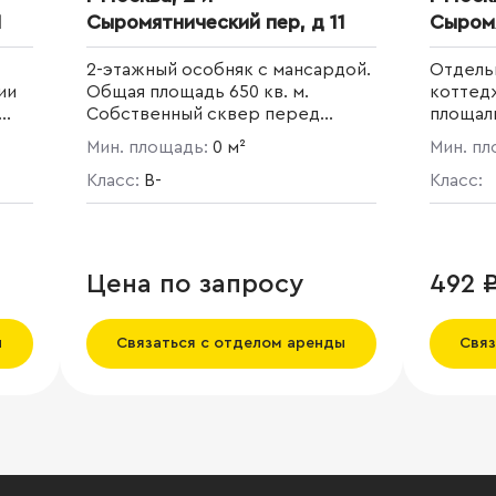
1
Сыромятнический пер, д 11
Сыромя
2-этажный особняк с мансардой.
Отдель
ии
Общая площадь 650 кв. м.
коттед
Собственный сквер перед
площаль
адь
особняком. Данная усадьба
Мин. площадь:
0 м²
Мин. п
принадлежала семейству
потомственных медиков —
Класс:
B-
Класс:
Гильдебрандт. До середины
девятнадцатого столетия
ближайшая к дому территория,
на которой стоял барский
Цена по запросу
492 
особняк и был разбит большой
прекрасный сад. Сейчас
сохранился только небольшой
ы
Связаться с отделом аренды
Связ
сквер перед зданием.