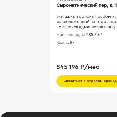
Сыромятнический пер, д 1
3-этажный офисный особняк,
расположенный на территор
комплекса административно-
офисных зданий. Общая площ
Мин. площадь:
285.7 м²
1 410,9 кв. м.
Класс:
B-
845 196 ₽/мес
Связаться с отделом аренд