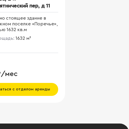
тнический пер, д 11
но стоящее здание в
жном поселке «Поречье»,
ю 1632 кв.м
лощадь:
1632 м²
₽/мес
аться с отделом аренды