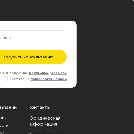
Получить консультацию
ен на получение
рекламных рассылок
Согласен с
польз. соглашением
омпании
Контакты
рия
Юридическая
информация
ости
од