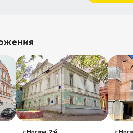
ожения
г Москва, 2-й
г Моск