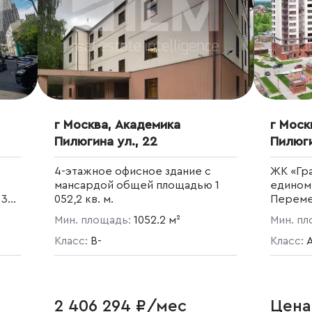
г Москва, Академика
г Моск
Пилюгина ул., 22
Пилюги
4-этажное офисное здание с
ЖК «Гр
мансардой общей площадью 1
едином
 3
052,2 кв. м.
Переме
0
корпус
Мин. площадь:
1052.2 м²
Мин. п
е
камнем 
Класс:
B-
эркеро
Класс:
и лодж
рельеф
силуэт 
Развита
2 406 294 ₽/мес
Цена
продукт