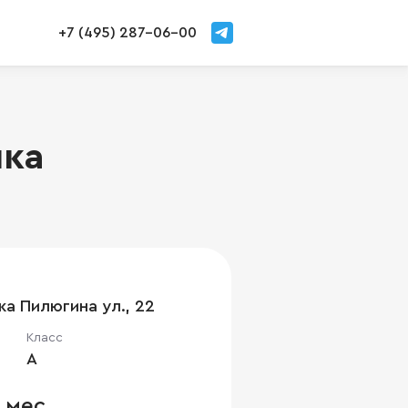
+7 (495) 287-06-00
ика
ка Пилюгина ул., 22
Класс
A
 мес.