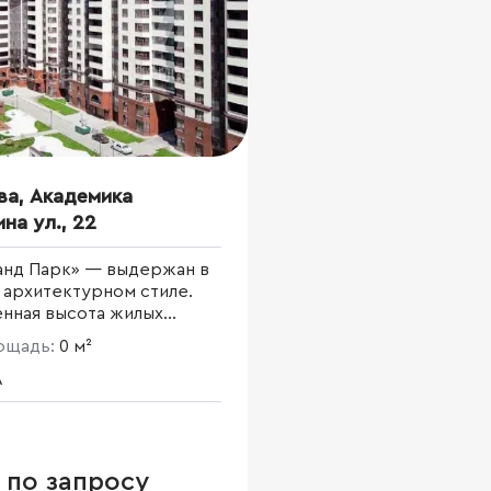
ва, Академика
на ул., 22
анд Парк» — выдержан в
 архитектурном стиле.
нная высота жилых
ов; фасады, облицованные
лощадь:
0 м²
“Rosser”, сочетания
в, остекленных балконов
A
ий создают сложный
 и придают гармоничный
всему комплексу.
я инфраструктура:
 по запросу
овый магазин, ресторан,