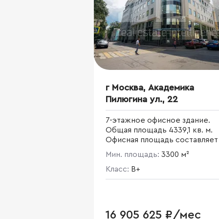
г Москва, Академика
Пилюгина ул., 22
7-этажное офисное здание.
Общая площадь 4339,1 кв. м.
Офисная площадь составляет
300 кв. м. Площадь этажа - 50
Мин. площадь:
3300 м²
кв. м. Все самые современны
инженерные и
Класс:
B+
коммуникационные системы.
16 905 625 ₽/мес