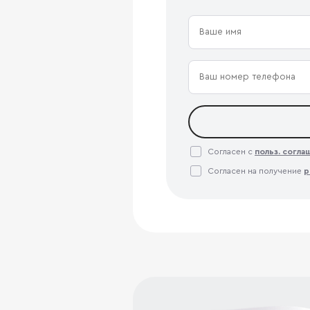
Согласен с
польз. согл
Согласен на получение
р