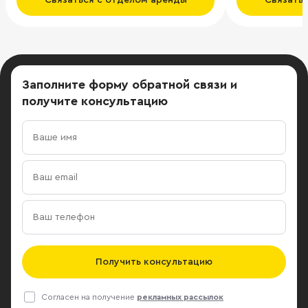
Связаться с отделом аренды
Связать
Заполните форму обратной связи
и
получите консультацию
Получить консультацию
Согласен на получение
рекламных рассылок