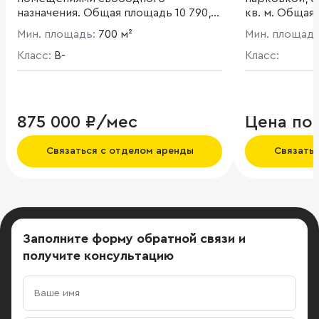
назначения. Общая площадь 10 790,6
кв. м. Общая
кв. м. Площадь этажа 2 200 кв. м. .
части – 30 15
Мин. площадь:
700 м²
Мин. площад
Высота потолков - 3,6 м.
обладает пр
Класс:
B-
характеристи
Класс:
непосредств
расположены
Спасителя, Церковь Ильи Пророка,
Доходный До
875 000 ₽/мес
Цена по
Прекрасные 
Зачатьевско
Связаться с отделом аренды
Связать
набережную 
Заполните форму обратной связи
и
получите консультацию