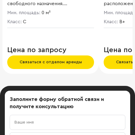
свободного назначения.
расположенн
Установлены все необходимые
чистом район
Мин. площадь:
0 м²
Мин. площад
инженерные системы и
архитектура.
коммуникации. Высота потолков: 1
Класс:
C
Класс:
B+
этаж - 3,26 м, 2 этаж - 2-3 м. Большие
витринные окна. Жилое здание. На 1
этаже расположены помещения
свободного назначения.
Цена по запросу
Цена по
Связаться с отделом аренды
Связать
Заполните форму обратной связи
и
получите консультацию