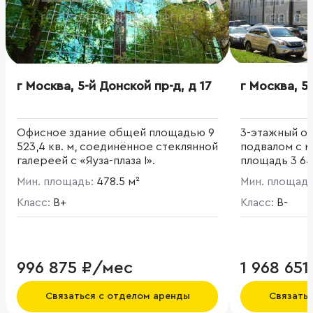
г Москва, 5-й Донской пр-д, д 17
г Москва, 5
Офисное здание общей площадью 9
3-этажный о
523,4 кв. м, соединённое стеклянной
подвалом с 
галереей с «Яуза-плаза I».
площадь 3 649
Мин. площадь:
478.5 м²
Мин. площад
Класс:
B+
Класс:
B-
996 875 ₽/мес
1 968 65
Связаться с отделом аренды
Связать