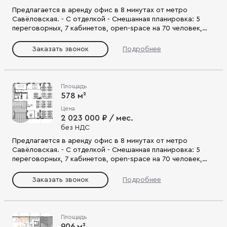
Предлагается в аренду офис в 8 минутах от метро
Савёловская. - С отделкой - Смешанная планировка: 5
переговорных, 7 кабинетов, open-space на 70 человек,
складские зоны, call rooms, гардеробная, зона ресепшн -
Удобная транспортная доступность с улиц Бутырская и
Заказать звонок
Подробнее
Шереметьевская, до ТТК 9 минут.
Площадь
578 м²
Цена
2 023 000 ₽ / мес.
без НДС
Предлагается в аренду офис в 8 минутах от метро
Савёловская. - С отделкой - Смешанная планировка: 5
переговорных, 7 кабинетов, open-space на 70 человек,
складские зоны, call rooms, гардеробная, зона ресепшн -
Удобная транспортная доступность с улиц Бутырская и
Заказать звонок
Подробнее
Шереметьевская, до ТТК 9 минут.
Площадь
906 м²