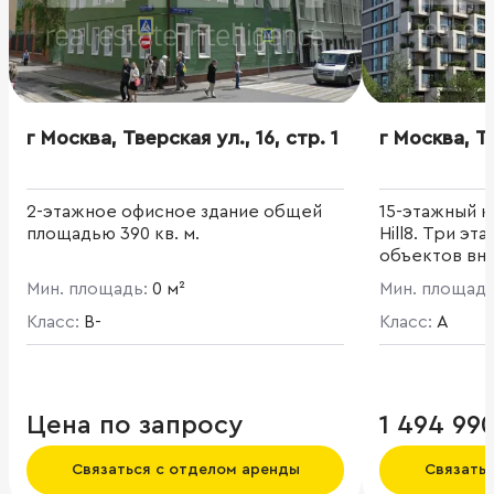
г Москва, Тверская ул., 16, стр. 1
г Москва, Тв
2-этажное офисное здание общей
15-этажный 
площадью 390 кв. м.
Hill8. Три эт
объектов вн
инфраструкту
Мин. площадь:
0 м²
Мин. площад
размещена то
Класс:
B-
фитнес-цент
Класс:
A
вестибюль с 
рецепции, о
помещения и
персонала. 2
Цена по запросу
1 494 99
служба экспл
переговорная
Связаться с отделом аренды
Связать
целиком отв