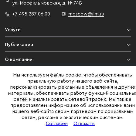
ул. Мосфильмовская,
д. №74Б
+7 495 287 06 00
moscow@ilm.ru
Услуги
Публикации
О компании
Контакты
Мы используем файлы cookie, чтобы обеспечивать
правильную работу нашего веб-сайта,
персонализировать рекламные объявления и другие
Юридическая информация
материалы, обеспечивать работу функций социальны
сетей и анализировать сетевой трафик. Мы также
предоставляем информацию об использовании вами
нашего веб-сайта своим партнерам по социальным
©ILM 2009-2026. Все права защищены
сетям, рекламе и аналитическим системам.
Представленная на сайте информация, в т.ч. стоимости объектов,
Согласен
Отказать
носит информационный характер
и не является публичной офертой. Условия продажи объекта могут
быть изменены собственником без уведомления