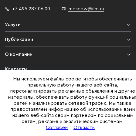
+7 495 287 06 00
moscow@ilm.ru
Услуги
Публикации
О компании
Контакты
Мы используем файлы cookie, чтобы обеспечивать
Юридическая информация
правильную работу нашего веб-сайта,
персонализировать рекламные объявления и другие
материалы, обеспечивать работу функций социальны
сетей и анализировать сетевой трафик. Мы также
©ILM 2009-2026. Все права защищены
предоставляем информацию об использовании вами
нашего веб-сайта своим партнерам по социальным
Представленная на сайте информация, в т.ч. стоимости объектов,
сетям, рекламе и аналитическим системам.
носит информационный характер
и не является публичной офертой. Условия продажи объекта могут
Согласен
Отказать
быть изменены собственником без уведомления