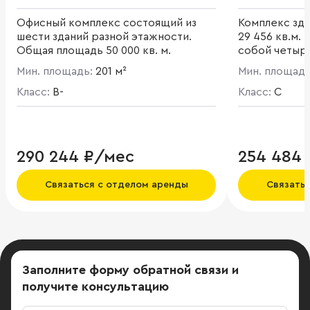
Офисный комплекс состоящий из
Комплекс зд
шести зданий разной этажности.
29 456 кв.м.
Общая площадь 50 000 кв. м.
собой четыр
здание и дву
Мин. площадь:
201 м²
Мин. площад
производств
Класс:
B-
Класс:
C
290 244 ₽/мес
254 484
Связаться с отделом аренды
Связать
Заполните форму обратной связи
и
получите консультацию