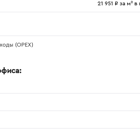
21 951 ₽ за м² 
ходы (OPEX)
офиса: