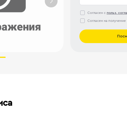
Согласен с
польз. сог
Согласен на получение
Посм
иса