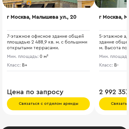
г Москва, Малышева ул., 20
г Москва, М
7-этажное офисное здание общей
5-этажное а
площадью 2 488,9 кв. м. с большими
здание общей
открытыми террасами.
м. Высота по
Мин. площадь:
0 м²
Мин. площад
Класс:
B+
Класс:
B-
Цена по запросу
2 992 35
Связаться с отделом аренды
Связать