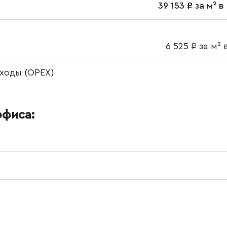
39 153 ₽ за м² 
6 525 ₽ за м² 
ходы (OPEX)
офиса: