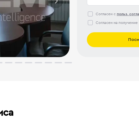
Согласен с
польз. сог
Согласен на получение
Посм
иса