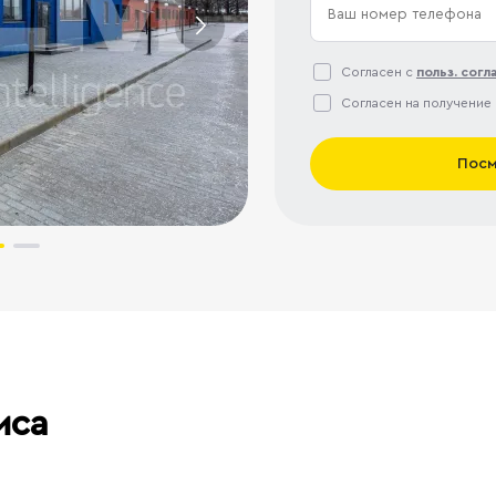
Согласен с
польз. сог
Согласен на получение
Посм
иса