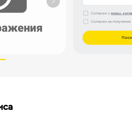
Согласен с
польз. сог
Согласен на получение
Посм
иса