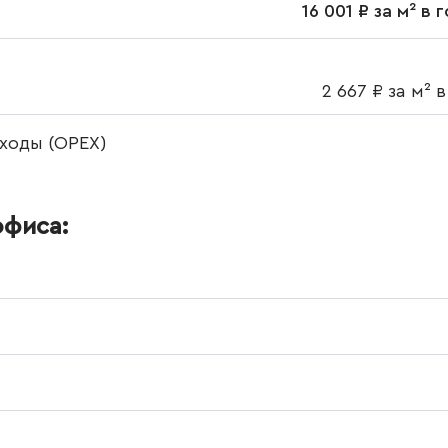
16 001 ₽ за м² в 
2 667 ₽ за м² в
ходы (OPEX)
офиса: