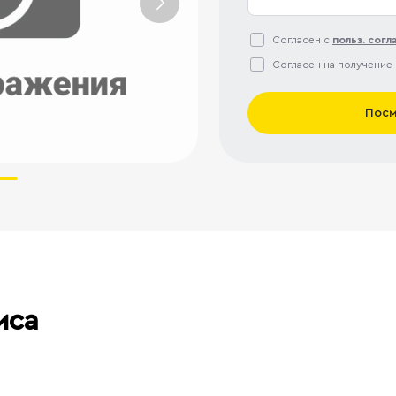
Согласен с
польз. сог
Согласен на получение
Посм
иса