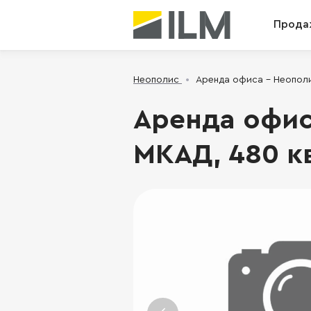
Прода
Неополис
Аренда офиса - Неополис
Аренда офиса
МКАД, 480 кв