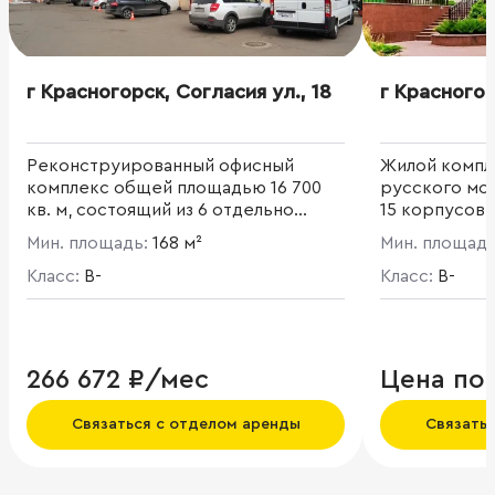
г Красногорск, Согласия ул., 18
г Красногор
Реконструированный офисный
Жилой компл
комплекс общей площадью 16 700
русского мод
кв. м, состоящий из 6 отдельно
15 корпусов
стоящих зданий. Открытая и
собой 4-6-э
Мин. площадь:
168 м²
Мин. площад
смешанная планировка этажей.
Развита инфр
Класс:
B-
ресторан, каф
Класс:
B-
бассейн, сал
клуб.
266 672 ₽/мес
Цена по
Связаться с отделом аренды
Связать