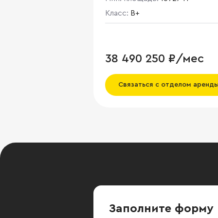
здание централизованного ти
Общая площадь 15 927 кв. м.
Класс:
B+
Арендуемая площадь 12 111 кв.
Офисные помещения
расположены на 2-11 этажах.
38 490 250 ₽/мес
Связаться с отделом аренд
Заполните форму