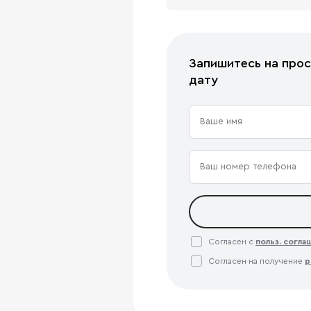
Запишитесь на прос
дату
Согласен с
польз. согл
Согласен на получение
р