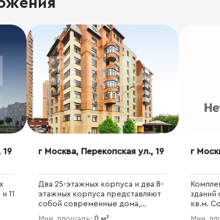
ожения
 19
г Москва, Перекопская ул., 19
г Моск
х
Два 25-этажных корпуса и два 8-
Компле
и 11
этажных корпуса представляют
зданий
собой современные дома,
кв.м. С
одно
строящиеся по индивидуальному
- 823,3 
Мин. площадь:
0 м²
Мин. п