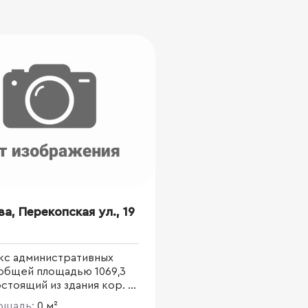
ва, Перекопская ул., 19
кс административных
 общей площадью 1069,3
остоящий из здания кор. 2
кв.м и кор. 2 стр. 2 - 246
лощадь:
0 м²