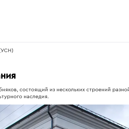
(УСН)
ания
няков, состоящий из нескольких строений разной
ьтурного наследия.