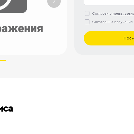
Согласен с
польз. сог
Согласен на получение
Посм
иса