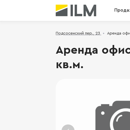
Прода
Подсосенский пер., 23
Аренда офис
Аренда офиса
кв.м.