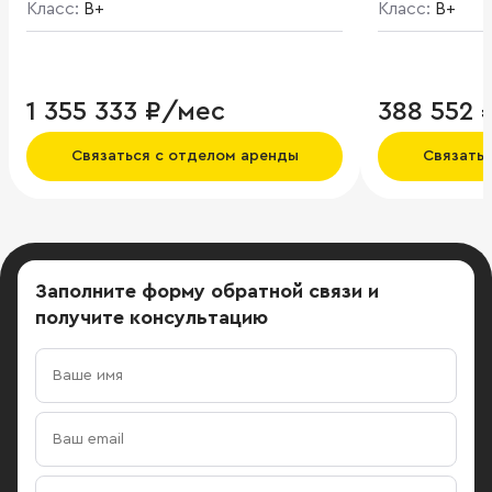
Класс:
B+
Класс:
B+
1 355 333 ₽/мес
388 552 
Связаться с отделом аренды
Связать
Заполните форму обратной связи
и
получите консультацию